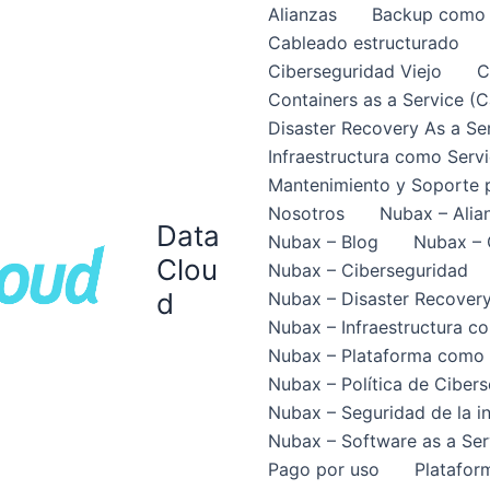
Alianzas
Backup como S
Cableado estructurado
Ciberseguridad Viejo
C
Containers as a Service (
Disaster Recovery As a Se
Infraestructura como Servi
Mantenimiento y Soporte p
Nosotros
Nubax – Alia
Data
Nubax – Blog
Nubax – 
Clou
Nubax – Ciberseguridad
d
Nubax – Disaster Recovery
Nubax – Infraestructura co
Nubax – Plataforma como 
Nubax – Política de Cibers
Nubax – Seguridad de la i
Nubax – Software as a Ser
Pago por uso
Platafor