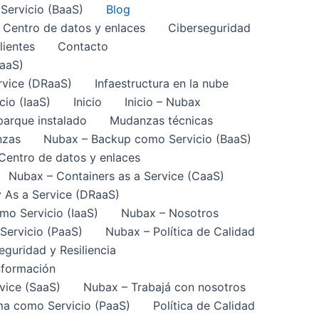
ervicio (BaaS)
Blog
Centro de datos y enlaces
Ciberseguridad
lientes
Contacto
CaaS)
rvice (DRaaS)
Infaestructura en la nube
cio (IaaS)
Inicio
Inicio – Nubax
arque instalado
Mudanzas técnicas
nzas
Nubax – Backup como Servicio (BaaS)
Centro de datos y enlaces
Nubax – Containers as a Service (CaaS)
 As a Service (DRaaS)
mo Servicio (IaaS)
Nubax – Nosotros
Servicio (PaaS)
Nubax – Política de Calidad
eguridad y Resiliencia
nformación
vice (SaaS)
Nubax – Trabajá con nosotros
ma como Servicio (PaaS)
Política de Calidad