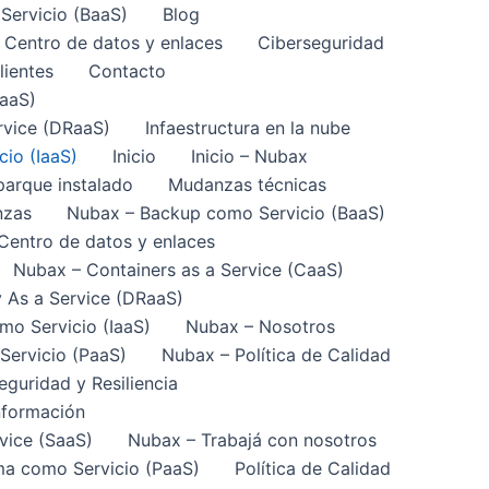
ervicio (BaaS)
Blog
Centro de datos y enlaces
Ciberseguridad
lientes
Contacto
CaaS)
rvice (DRaaS)
Infaestructura en la nube
cio (IaaS)
Inicio
Inicio – Nubax
arque instalado
Mudanzas técnicas
nzas
Nubax – Backup como Servicio (BaaS)
Centro de datos y enlaces
Nubax – Containers as a Service (CaaS)
 As a Service (DRaaS)
mo Servicio (IaaS)
Nubax – Nosotros
Servicio (PaaS)
Nubax – Política de Calidad
eguridad y Resiliencia
nformación
vice (SaaS)
Nubax – Trabajá con nosotros
ma como Servicio (PaaS)
Política de Calidad