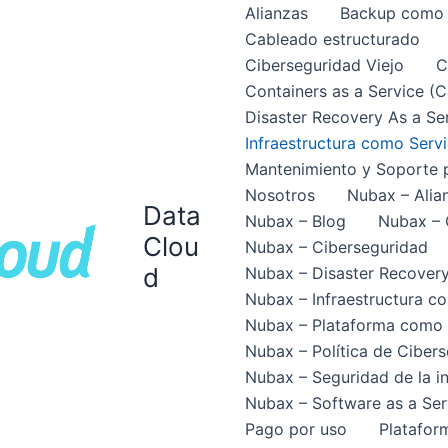
Alianzas
Backup como S
Cableado estructurado
Ciberseguridad Viejo
C
Containers as a Service (
Disaster Recovery As a Se
Infraestructura como Servi
Mantenimiento y Soporte p
Nosotros
Nubax – Alia
Data
Nubax – Blog
Nubax – 
Clou
Nubax – Ciberseguridad
d
Nubax – Disaster Recovery
Nubax – Infraestructura co
Nubax – Plataforma como 
Nubax – Política de Cibers
Nubax – Seguridad de la i
Nubax – Software as a Ser
Pago por uso
Platafor