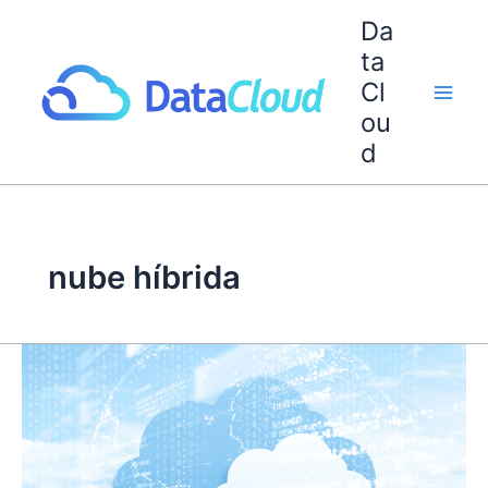
Ir
Da
al
ta
contenido
Cl
ou
d
nube híbrida