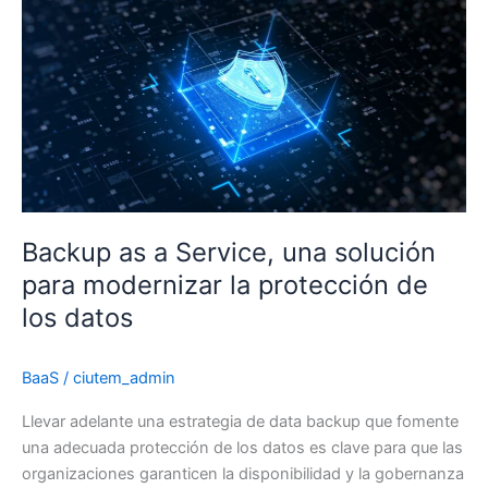
del
ransomware?
Backup as a Service, una solución
para modernizar la protección de
los datos
BaaS
/
ciutem_admin
Llevar adelante una estrategia de data backup que fomente
una adecuada protección de los datos es clave para que las
organizaciones garanticen la disponibilidad y la gobernanza