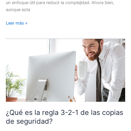
un enfoque útil para reducir la complejidad. Ahora bien,
aunque esta
La
Leer más »
regla
80-
20
en
los
problemas
de
infraestructura
IT
¿Qué es la regla 3-2-1 de las copias
de seguridad?