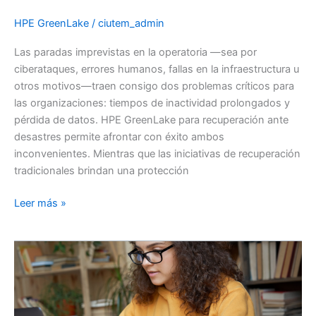
HPE GreenLake
/
ciutem_admin
Las paradas imprevistas en la operatoria —sea por
ciberataques, errores humanos, fallas en la infraestructura u
otros motivos—traen consigo dos problemas críticos para
las organizaciones: tiempos de inactividad prolongados y
pérdida de datos. HPE GreenLake para recuperación ante
desastres permite afrontar con éxito ambos
inconvenientes. Mientras que las iniciativas de recuperación
tradicionales brindan una protección
HPE
Leer más »
GreenLake
para
recuperación
ante
desastres,
un