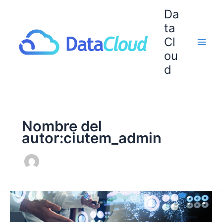
Ir
Da
al
ta
contenido
Cl
ou
d
Nombre del
autor:ciutem_admin