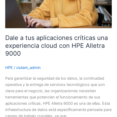
aliado
para
recuperar
y
proteger
los
Dale a tus aplicaciones críticas una
datos
experiencia cloud con HPE Alletra
de
tu
9000
empresa
HPE
/
ciutem_admin
Para garantizar la seguridad de los datos, la continuidad
operativa y la entrega de servicios tecnológicos que son
clave para el negocio, las organizaciones necesitan
herramientas que potencien el funcionamiento de sus
aplicaciones críticas. HPE Alletra 9000 es una de ellas. Esta
infraestructura de datos está específicamente pensada para
cargas de trabajo cruciales, ya que