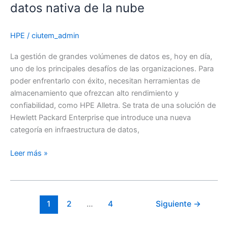
datos nativa de la nube
HPE
/
ciutem_admin
La gestión de grandes volúmenes de datos es, hoy en día,
uno de los principales desafíos de las organizaciones. Para
poder enfrentarlo con éxito, necesitan herramientas de
almacenamiento que ofrezcan alto rendimiento y
confiabilidad, como HPE Alletra. Se trata de una solución de
Hewlett Packard Enterprise que introduce una nueva
categoría en infraestructura de datos,
HPE
Leer más »
Alletra:
infraestructura
de
datos
1
2
…
4
Siguiente
→
nativa
de