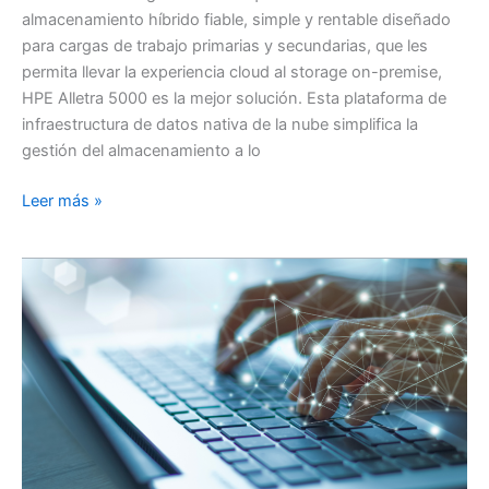
almacenamiento híbrido fiable, simple y rentable diseñado
para cargas de trabajo primarias y secundarias, que les
permita llevar la experiencia cloud al storage on-premise,
HPE Alletra 5000 es la mejor solución. Esta plataforma de
infraestructura de datos nativa de la nube simplifica la
gestión del almacenamiento a lo
¿Por
Leer más »
qué
elegir
HPE
Alletra
5000?