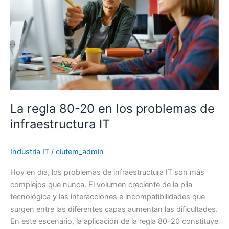
hiperconvergente
2.0?
La regla 80-20 en los problemas de
infraestructura IT
Industria IT
/
ciutem_admin
Hoy en día, los problemas de infraestructura IT son más
complejos que nunca. El volumen creciente de la pila
tecnológica y las interacciones e incompatibilidades que
surgen entre las diferentes capas aumentan las dificultades.
En este escenario, la aplicación de la regla 80-20 constituye