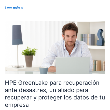
Cómo
Leer más »
transformarse
en
una
empresa
centrada
en
los
datos
HPE GreenLake para recuperación
ante desastres, un aliado para
recuperar y proteger los datos de tu
empresa