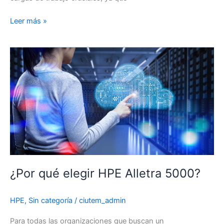
Dale
Leer más »
a
tus
aplicaciones
críticas
una
experiencia
cloud
con
HPE
Alletra
9000
¿Por qué elegir HPE Alletra 5000?
HPE
,
Sin categoría
/
ciutem_admin
Para todas las organizaciones que buscan un